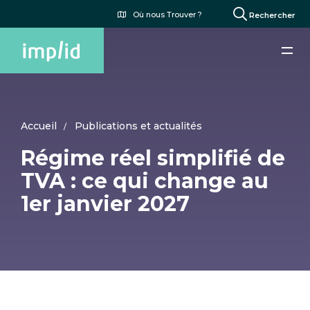
Aller
Menu
Où nous Trouver ?
Rechercher
au
du
contenu
compte
principal
de
l'utilisateur
Accueil
Publications et actualités
Régime réel simplifié de
TVA : ce qui change au
1er janvier 2027