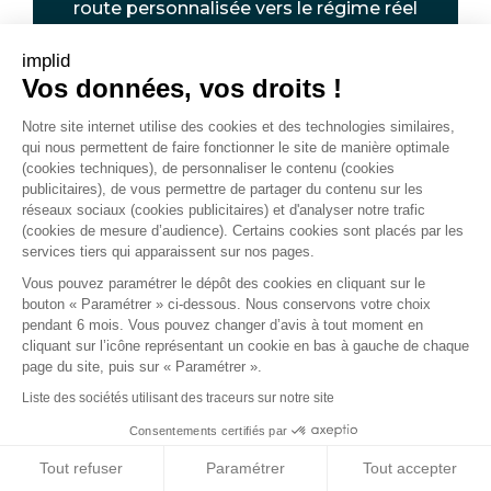
route personnalisée vers le régime réel
simplifié de TVA 2027.
implid
Vos données, vos droits !
Je souhaite être
accompagné
Notre site internet utilise des cookies et des technologies similaires,
qui nous permettent de faire fonctionner le site de manière optimale
(cookies techniques), de personnaliser le contenu (cookies
publicitaires), de vous permettre de partager du contenu sur les
réseaux sociaux (cookies publicitaires) et d'analyser notre trafic
(cookies de mesure d’audience). Certains cookies sont placés par les
services tiers qui apparaissent sur nos pages.
Vous pouvez paramétrer le dépôt des cookies en cliquant sur le
Prolongez l'expérience
bouton « Paramétrer » ci-dessous. Nous conservons votre choix
en découvrant…
pendant 6 mois. Vous pouvez changer d’avis à tout moment en
cliquant sur l’icône représentant un cookie en bas à gauche de chaque
page du site, puis sur « Paramétrer ».
Liste des sociétés utilisant des traceurs sur notre site
Offre
Consentements certifiés par
Notre accompagnement en gestion
Tout refuser
Paramétrer
Tout accepter