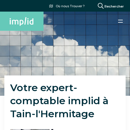
Aller
Menu
Où nous Trouver ?
Rechercher
au
du
contenu
compte
principal
de
l'utilisateur
Paragraphes
Votre expert-
comptable implid à
Tain-l'Hermitage