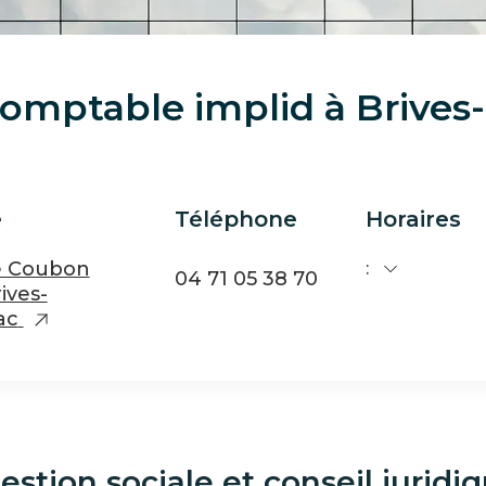
comptable implid à Brives
e
Téléphone
Horaires
e Coubon
:
04 71 05 38 70
ives-
ac
stion sociale et conseil juridi