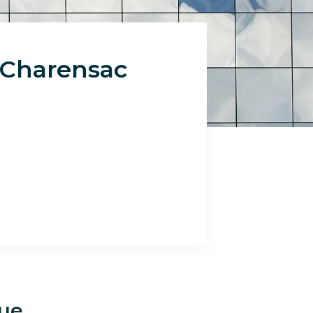
-Charensac
que