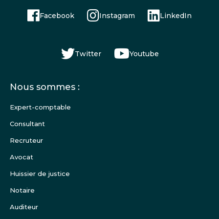
Facebook
Instagram
LinkedIn
Twitter
Youtube
Menu
Nous sommes :
Pied
de
Expert-comptable
page
Consultant
Recruteur
Avocat
Huissier de justice
Notaire
Auditeur