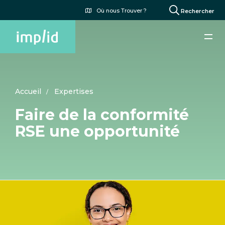
Aller
Menu
Où nous Trouver ?
Rechercher
au
du
contenu
compte
principal
de
l'utilisateur
Accueil
Expertises
Faire de la conformité
RSE une opportunité