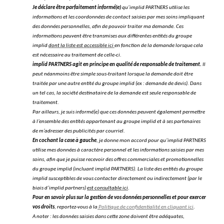
Je déclare être parfaitement informé(e)
qu’implid PARTNERS utilise les
informations et les coordonnées de contact saisies par mes soins impliquant
des données personnelles, afin de pouvoir traiter ma demande. Ces
informations peuvent être transmises aux différentes entités du groupe
implid
dont la liste est accessible ici
en fonction de la demande lorsque cela
est nécessaire au traitement de celle-ci.
implid PARTNERS agit en principe en qualité de responsable de traitement.
Il
peut néanmoins être simple sous-traitant lorsque la demande doit être
traitée par une autre entité du groupe implid (ex : demande de devis). Dans
un tel cas, la société destinataire de la demande est seule responsable de
traitement.
Par ailleurs, je suis informé(e) que ces données peuvent également permettre
à l’ensemble des entités appartenant au groupe implid et à ses partenaires
de m’adresser des publicités par courriel.
En cochant la case à gauche
, je donne mon accord pour qu’implid PARTNERS
utilise mes données à caractère personnel et les informations saisies par mes
soins, afin que je puisse recevoir des offres commerciales et promotionnelles
du groupe implid (incluant implid PARTNERS). La liste des entités du groupe
implid susceptibles de vous contacter directement ou indirectement (par le
biais d’implid partners)
est consultable ici
.
Pour en savoir plus sur la gestion de vos données personnelles et pour exercer
vos droits
, reportez-vous à la
Politique de confidentialité en cliquant ici
.
A noter : les données saisies dans cette zone doivent être adéquates,