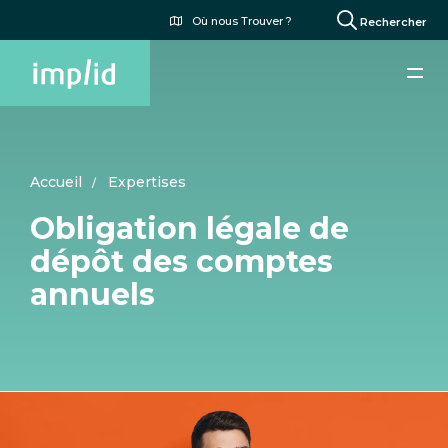
Aller
Menu
Où nous Trouver ?
Rechercher
au
du
contenu
compte
principal
de
l'utilisateur
Accueil
Expertises
Obligation légale de
dépôt des comptes
annuels