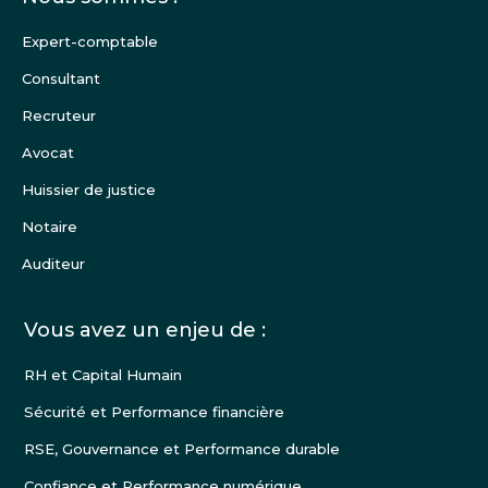
Pied
de
Expert-comptable
page
Consultant
Recruteur
Avocat
Huissier de justice
Notaire
Auditeur
Vous avez un enjeu de :
RH et Capital Humain
Sécurité et Performance financière
RSE, Gouvernance et Performance durable
Confiance et Performance numérique