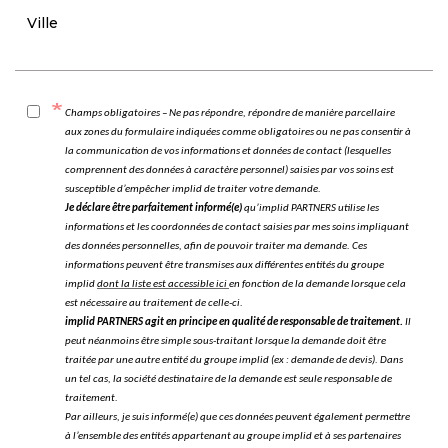
Ville
Champs obligatoires – Ne pas répondre, répondre de manière parcellaire
aux zones du formulaire indiquées comme obligatoires ou ne pas consentir à
la communication de vos informations et données de contact (lesquelles
comprennent des données à caractère personnel) saisies par vos soins est
susceptible d’empêcher implid de traiter votre demande.
Je déclare être parfaitement informé(e)
qu’implid PARTNERS utilise les
informations et les coordonnées de contact saisies par mes soins impliquant
des données personnelles, afin de pouvoir traiter ma demande. Ces
informations peuvent être transmises aux différentes entités du groupe
implid
dont la liste est accessible ici
en fonction de la demande lorsque cela
est nécessaire au traitement de celle-ci.
implid PARTNERS agit en principe en qualité de responsable de traitement.
Il
peut néanmoins être simple sous-traitant lorsque la demande doit être
traitée par une autre entité du groupe implid (ex : demande de devis). Dans
un tel cas, la société destinataire de la demande est seule responsable de
traitement.
Par ailleurs, je suis informé(e) que ces données peuvent également permettre
à l’ensemble des entités appartenant au groupe implid et à ses partenaires