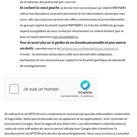
de m’adresser des publicités par courriel.
En cochant la case à gauche
, je donne mon accord pour qu’implid PARTNERS
utilise mes données à caractère personnel et les informations saisies par mes
soins, afin que je puisse recevoir des offres commerciales et promotionnelles
du groupe implid (incluant implid PARTNERS). La liste des entités du groupe
implid susceptibles de vous contacter directement ou indirectement (par le
biais d’implid partners)
est consultable ici
.
Pour en savoir plus sur la gestion de vos données personnelles et pour exercer
vos droits
, reportez-vous à la
Politique de confidentialité en cliquant ici
.
A noter : les données saisies dans cette zone doivent être adéquates,
pertinentes et non excessives par rapport à la finalité spécifique de demande
de renseignements.
En utilisant le reCAPTCHA vous comprenez et reconnaissez que des informations matérielles
et logicielles, telles que les données sur les appareils et les applications, sont collectées et
transmises à Google, dont le siège est aux Etats-Unis. Les informations collectées dans le
cadre de votre utilisation du service seront utilisées par Google afin d'améliorer la
fonctionnalité reCAPTCHA et à des fins de sécurité générale. Nous vous invitons à consulter