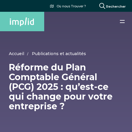
Aller
Menu
Où nous Trouver ?
Rechercher
au
du
contenu
compte
principal
de
l'utilisateur
Accueil
Publications et actualités
Réforme du Plan
Comptable Général
(PCG) 2025 : qu’est-ce
qui change pour votre
entreprise ?