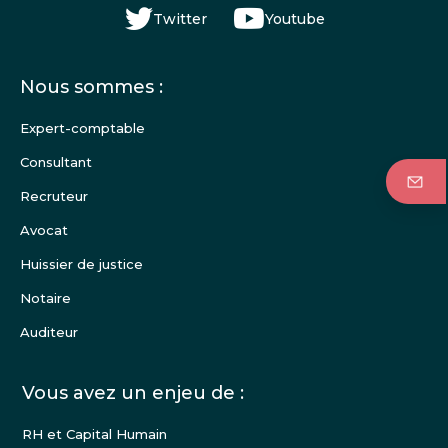
Twitter
Youtube
Menu
Nous sommes :
Pied
de
Expert-comptable
page
Consultant
Recruteur
Avocat
Huissier de justice
Notaire
Auditeur
Vous avez un enjeu de :
RH et Capital Humain