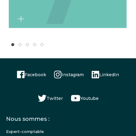
Facebook
Instagram
LinkedIn
Twitter
Youtube
Menu
Nous sommes :
Pied
de
Expert-comptable