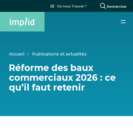
Aller
Menu
Où nous Trouver ?
Rechercher
au
du
contenu
compte
principal
de
l'utilisateur
Accueil
Publications et actualités
Réforme des baux
commerciaux 2026 : ce
qu’il faut retenir