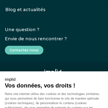
Blog et actualités
Une question ?
Envie de nous rencontrer ?
Contactez-nous
implid
Vos données, vos droits !
Mentions légales
Notre site internet utilise des cookies et des technologies similaires,
CGU
qui nous permettent de faire fonctionner le site de manière optimale
(cookies techniques), de personnaliser le contenu (cookies
Rapport de transparence
publicitaires), de vous permettre de partager du contenu sur les