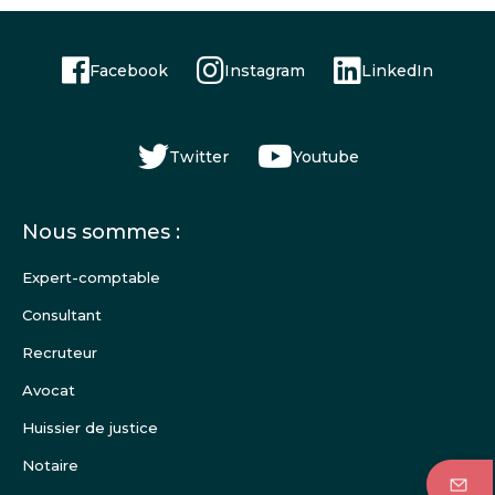
Facebook
Instagram
LinkedIn
Twitter
Youtube
Menu
Nous sommes :
Pied
de
Expert-comptable
page
Consultant
Recruteur
Avocat
Huissier de justice
Notaire