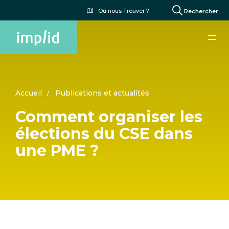
Aller
Menu
Où nous Trouver ?
Rechercher
au
du
contenu
compte
principal
de
l'utilisateur
Accueil
Publications et actualités
Comment organiser les
élections du CSE dans
une PME ?