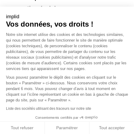
mentionnés ci-dessus.
implid
Vos données, vos droits !
Etape 5 : Organiser le 1er tour du
scrutin (Jour J)
Notre site internet utilise des cookies et des technologies similaires,
qui nous permettent de faire fonctionner le site de manière optimale
(cookies techniques), de personnaliser le contenu (cookies
Le premier tour est obligatoirement
réservé
publicitaires), de vous permettre de partager du contenu sur les
réseaux sociaux (cookies publicitaires) et d'analyser notre trafic
aux listes présentées par les organisations
(cookies de mesure d’audience). Certains cookies sont placés par les
syndicales.
Les candidatures libres ne sont pas
services tiers qui apparaissent sur nos pages.
autorisées à ce stade.
Vous pouvez paramétrer le dépôt des cookies en cliquant sur le
bouton « Paramétrer » ci-dessous. Nous conservons votre choix
pendant 6 mois. Vous pouvez changer d’avis à tout moment en
Deux scénarios possibles :
cliquant sur l’icône représentant un cookie en bas à gauche de chaque
page du site, puis sur « Paramétrer ».
Scénario 1 - Le quorum est atteint
Liste des sociétés utilisant des traceurs sur notre site
(nombre de votants > 50% des inscrits) : tous
Consentements certifiés par
les sièges sont attribués selon les résultats.
Tout refuser
Paramétrer
Tout accepter
L'élection est valide et il n’y a pas lieu à