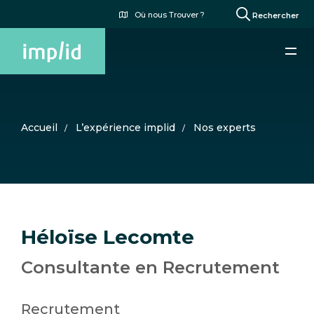
Aller
Menu
Où nous Trouver ?
Rechercher
au
du
contenu
compte
principal
de
l'utilisateur
Accueil
L’expérience implid
Nos experts
Héloïse Lecomte
Consultante en Recrutement
Recrutement