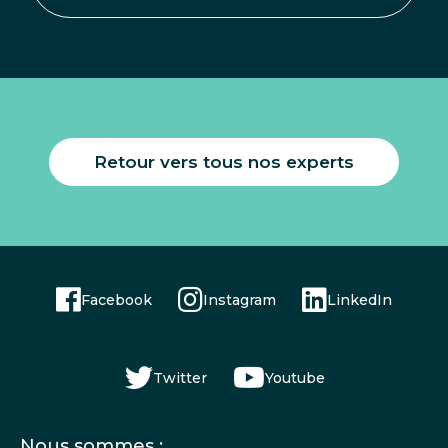
Retour vers tous nos experts
Facebook
Instagram
LinkedIn
Twitter
Youtube
Menu
Nous sommes :