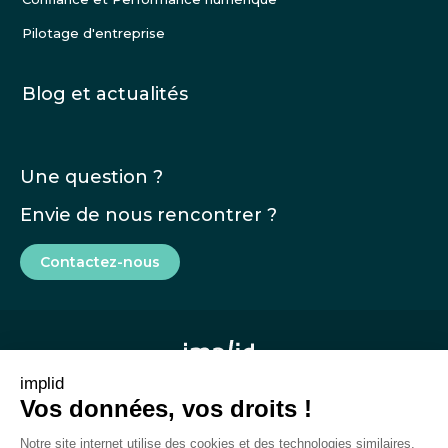
Pilotage d'entreprise
Blog et actualités
Une question ?
Envie de nous rencontrer ?
Contactez-nous
implid
Vos données, vos droits !
Mentions légales
Notre site internet utilise des cookies et des technologies similaires,