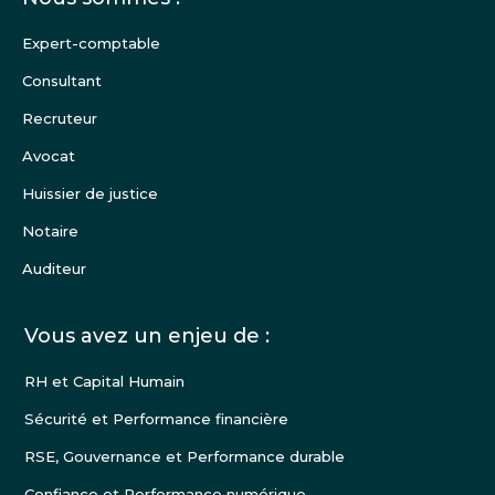
Pied
de
Expert-comptable
page
Consultant
Recruteur
Avocat
Huissier de justice
Notaire
Auditeur
Vous avez un enjeu de :
RH et Capital Humain
Sécurité et Performance financière
RSE, Gouvernance et Performance durable
Confiance et Performance numérique