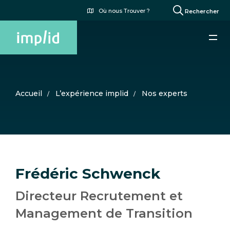
Aller
Menu
Où nous Trouver ?
Rechercher
au
du
contenu
compte
principal
de
l'utilisateur
Accueil
L’expérience implid
Nos experts
Frédéric Schwenck
Directeur Recrutement et
Management de Transition